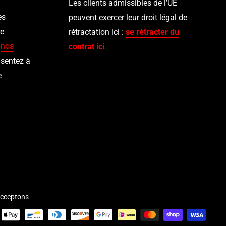
Les clients admissibles de l’UE
es
peuvent exercer leur droit légal de
re
rétractation ici :
se rétracter du
t
nos
contrat ici
.
sentez à
e
cceptons