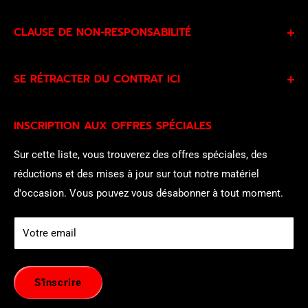
CLAUSE DE NON-RESPONSABILITÉ
En vous abonnant à nos offres spéciales, vous acceptez
SE RÉTRACTER DU CONTRAT ICI
notre
politique de confidentialité
et
nos conditions
d'utilisation
et consentez à être contacté par notre équipe
Les clients admissibles de l’UE peuvent exercer leur droit
commerciale.
INSCRIPTION AUX OFFRES SPÉCIALES
légal de rétractation ici :
se rétracter du contrat ici
.
Sur cette liste, vous trouverez des offres spéciales, des
réductions et des mises à jour sur tout notre matériel
d'occasion. Vous pouvez vous désabonner à tout moment.
Votre email
S'inscrire