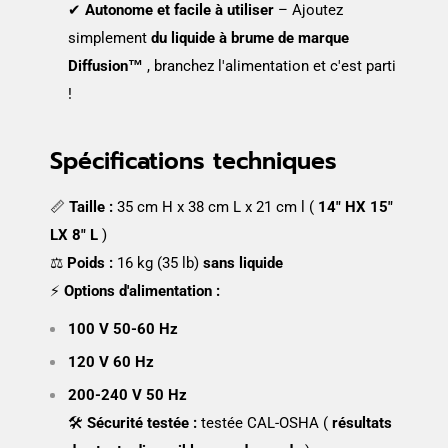
✔
Autonome et facile à utiliser
– Ajoutez
simplement
du liquide à brume de marque
Diffusion™
, branchez l'alimentation et c'est parti
!
Spécifications techniques
📏
Taille :
35 cm H x 38 cm L x 21 cm l (
14" HX 15"
LX 8" L
)
⚖
Poids :
16 kg (35 lb)
sans liquide
⚡
Options d'alimentation :
100 V 50-60 Hz
120 V 60 Hz
200-240 V 50 Hz
🛠
Sécurité testée :
testée CAL-OSHA (
résultats