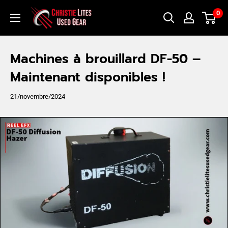
Passer
Christie
0
au
Lites
contenu
Used
Machines à brouillard DF-50 –
Gear
Maintenant disponibles !
21/novembre/2024