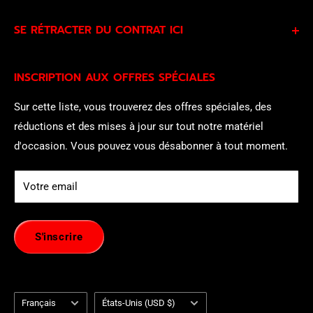
En vous abonnant à nos offres spéciales, vous acceptez
SE RÉTRACTER DU CONTRAT ICI
notre
politique de confidentialité
et
nos conditions
d'utilisation
et consentez à être contacté par notre équipe
Les clients admissibles de l’UE peuvent exercer leur droit
commerciale.
INSCRIPTION AUX OFFRES SPÉCIALES
légal de rétractation ici :
se rétracter du contrat ici
.
Sur cette liste, vous trouverez des offres spéciales, des
réductions et des mises à jour sur tout notre matériel
d'occasion. Vous pouvez vous désabonner à tout moment.
Votre email
S'inscrire
Langue
Pays/région
Français
États-Unis (USD $)