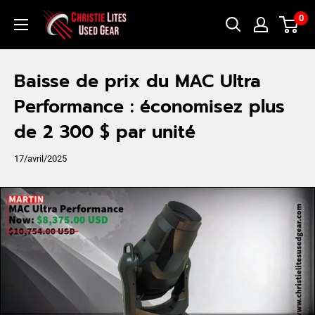
Passer
Christie
0
au
Lites
contenu
Used
Baisse de prix du MAC Ultra
Gear
Performance : économisez plus
de 2 300 $ par unité
17/avril/2025